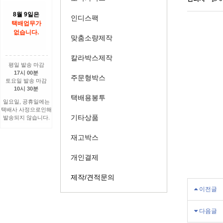
8월 9일은
인디스팩
택배업무가
없습니다.
맞춤소량제작
칼라박스제작
평일 발송 마감
17시 00분
주문형박스
토요일 발송 마감
10시 30분
택배용봉투
일요일, 공휴일에는
택배사 사정으로인해
기타상품
발송되지 않습니다.
재고박스
개인결제
제작/견적문의
이전글
다음글